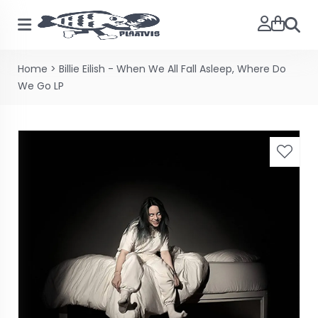
Zoeke
Home
>
Billie Eilish - When We All Fall Asleep, Where Do
We Go LP