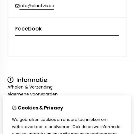
info@plaatvis.be
Facebook
Informatie
Afhalen & Verzending
Algemene voorwaarden
Privacy Policy
Cookies & Privacy
Mijn account
Inloggen
We gebruiken cookies en andere technieken om
Bestelhistorie
websiteverkeer te analyseren. Ook delen we informatie
Verlanglijst
over uw gebruik van onze site met onze partners voor