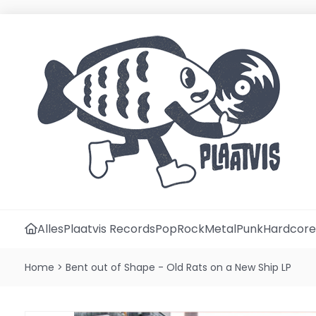
Alles
Plaatvis Records
Pop
Rock
Metal
Punk
Hardcore
Home
>
Bent out of Shape - Old Rats on a New Ship LP