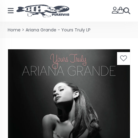
Zoeke
Home
>
Ariana Grande - Yours Truly LP