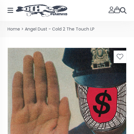
Zoeke
Home
>
Angel Dust - Cold 2 The Touch LP