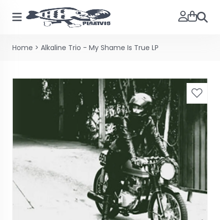
Zoeke
Home
>
Alkaline Trio - My Shame Is True LP