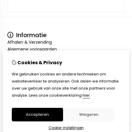
Informatie
Afhalen & Verzending
Algemene voorwaarden
Privacy Policy
Cookies & Privacy
Mijn account
Inloggen
We gebruiken cookies en andere technieken om
Bestelhistorie
websiteverkeer te analyseren. Ook delen we informatie
Verlanglijst
over uw gebruik van onze site met onze partners voor
Klantenservice
analyse.
Lees onze cookieverklaring
hier
Contact
Sitemap
Accepteren
Weigeren
Cookie-instellingen