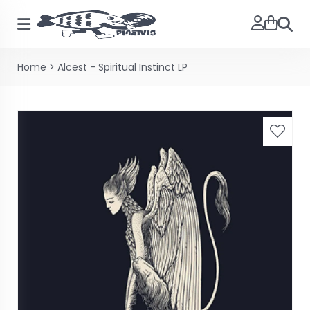
Zoeke
Home
>
Alcest - Spiritual Instinct LP